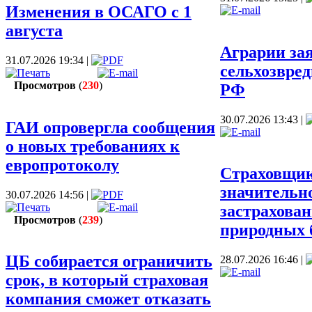
Изменения в ОСАГО с 1
П
августа
Аграрии зая
31.07.2026 19:34 |
сельхозвред
Просмотров
(
230
)
РФ
30.07.2026 13:43 |
ГАИ опровергла сообщения
П
о новых требованиях к
европротоколу
Страховщи
значительн
30.07.2026 14:56 |
застрахован
Просмотров
(
239
)
природных б
ЦБ собирается ограничить
28.07.2026 16:46 |
П
срок, в который страховая
компания сможет отказать