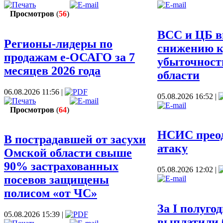
П
Просмотров
(
56
)
ВСС и ЦБ в
Регионы-лидеры по
снижению к
продажам е-ОСАГО за 7
убыточност
месяцев 2026 года
области
06.08.2026 11:56 |
05.08.2026 16:52 |
П
Просмотров
(
64
)
НСИС преод
В пострадавшей от засухи
атаку
Омской области свыше
90% застрахованных
05.08.2026 12:02 |
посевов защищены
П
полисом «от ЧС»
За I полуго
05.08.2026 15:39 |
выплатили б