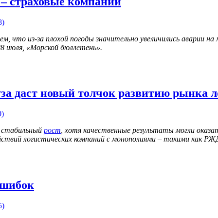
 – страховые компании
8)
м, что из-за плохой погоды значительно увеличились аварии на м
8 июля, «Морской бюллетень».
уза даст новый толчок развитию рынка л
0)
ал стабильный
рост
, хотя качественные результаты могли оказа
йствий логистических компаний с монополиями – такими как РЖ
ошибок
5)