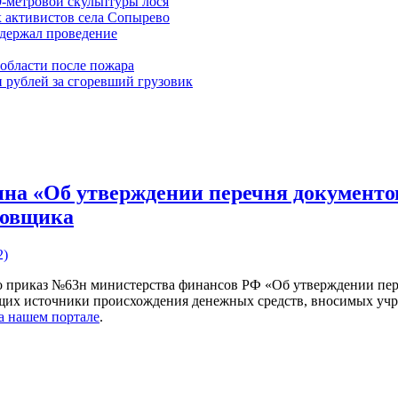
9-метровой скульптуры лося
 активистов села Сопырево
ддержал проведение
области после пожара
 рублей за сгоревший грузовик
на «Об утверждении перечня документ
ховщика
2)
ло приказ №63н министерства финансов РФ «Об утверждении пе
щих источники происхождения денежных средств, вносимых учр
а нашем портале
.