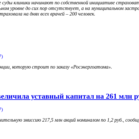
е суды клиники начинают по собственной инициативе страхова
ном уровне до сих пор отсутствует, а на муниципальном застра
аховала на днях всех врачей – 200 человек.
7)
нции, которую строит по заказу «Росэнергоатома».
еличила уставный капитал на 261 млн р
7)
лнительную эмиссию 217,5 млн акций номиналом по 1,2 руб., сооб