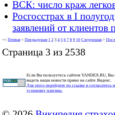
ВСК: число краж легко
Росгосстрах в I полуго
заявлений от клиентов
<<
Первая
<
Предыдущая
1
2
3
4
5
6
7
8
9
10
Следующая
>
Посл
Страница 3 из 2538
Если Вы пользуетесь сайтом YANDEX.RU, Вы
видеть наши новости прямо на сайте Яндекс.
Для этого перейдите по ссылке и согласитесь 
установку плагина.
© 2026
Википедия страхо