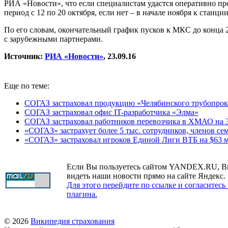
РИА «Новости», что если специалистам удастся оперативно пр
период с 12 по 20 октября, если нет – в начале ноября к станци
По его словам, окончательный график пусков к МКС до конца 2
с зарубежными партнерами.
Источник:
РИА «Новости»
,
23.09.16
Еще по теме:
СОГАЗ застраховал продукцию «Челябинского трубопрока
СОГАЗ застраховал офис IT-разработчика «Элма»
СОГАЗ застраховал работников перевозчика в ХМАО на 
«СОГАЗ» застрахует более 5 тыс. сотрудников, членов се
«СОГАЗ» застраховал игроков Единой Лиги ВТБ на $63 
Если Вы пользуетесь сайтом YANDEX.RU, В
видеть наши новости прямо на сайте Яндекс.
Для этого перейдите по ссылке и согласитесь
плагина.
© 2026
Википедия страхования