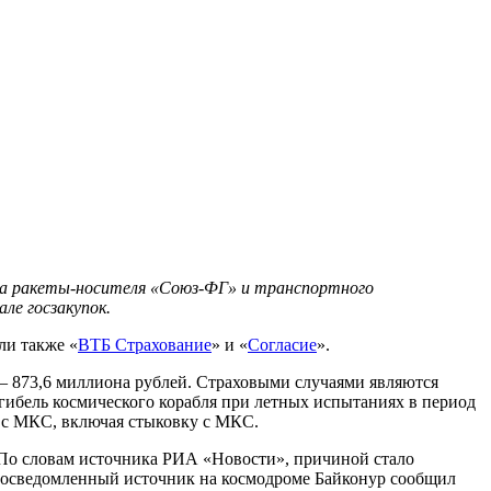
а ракеты-носителя «Союз-ФГ» и транспортного
ле госзакупок.
ли также «
ВТБ Страхование
» и «
Согласие
».
 – 873,6 миллиона рублей. Страховыми случаями являются
гибель космического корабля при летных испытаниях в период
» с МКС, включая стыковку с МКС.
. По словам источника РИА «Новости», причиной стало
е осведомленный источник на космодроме Байконур сообщил