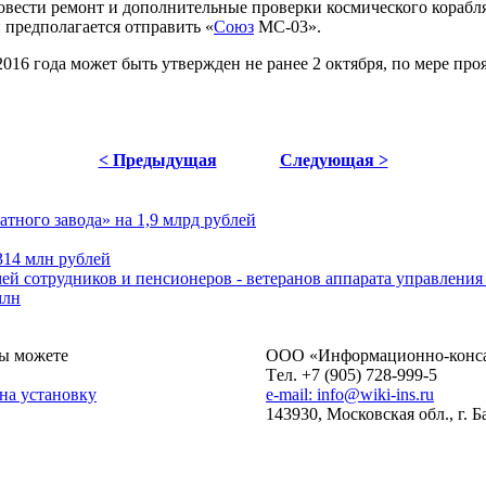
овести ремонт и дополнительные проверки космического корабля
и предполагается отправить «
Союз
МС-03».
016 года может быть утвержден не ранее 2 октября, по мере пр
< Предыдущая
Следующая >
тного завода» на 1,9 млрд рублей
314 млн рублей
мей сотрудников и пенсионеров - ветеранов аппарата управлени
млн
ы можете
ОOO «Информационно-консал
Tел. +7 (905) 728-999-5
 на установку
e-mail: info@wiki-ins.ru
143930, Московская обл., г. 