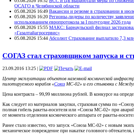
05.08.2026 16:52
ВСС и ЦБ выработали меры по снижени
ОСАГО в Челябинской области
05.08.2026 16:49
Вакансии и резюме в страховании в июле
05.08.2026 16:20
Регионы-лидеры по количеству заявлени
использованием европротокола за I полугодие 2026 года
05.08.2026 15:55
МАКС: Барнаульский филиал застрахов
«Газалтайагросервис»
05.08.2026 15:44
Абсолют Страхование выплатило 7,3 млн
СОГАЗ стал страховщиком запуска и с
23.09.2016 13:25 |
Центр эксплуатации объектов наземной космической инфра
пилотируемого корабля «
Союз
МС-02» и его стыковки с Междун
Цена контракта – 99,99 миллиона рублей. В конкурсе на опреде
Как следует из материалов закупки, страховая сумма по «Сою
полная гибель ракеты-носителя или «Союза МС-02» при аварий
от момента отделения космического аппарата от ракеты-носит
Ранее стало известно, что запуск «Союза МС-02» с новым эки
механическое повреждение при накатке головного обтекателя