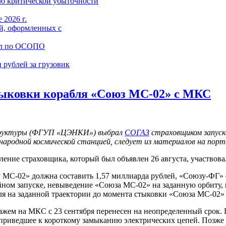
ю критической убыточности
 2026 г.
й, оформленных с
ал по ОСОПО
 рублей за грузовик
тыковки корабля «Союз МС-02» с МКС
структуры (ФГУП «ЦЭНКИ») выбрал
СОГАЗ
страховщиком запуск
ародной космической станцией, следует из материалов на порта
ление страховщика, который был объявлен 26 августа, участвова
зу МС-02» должна составить 1,57 миллиарда рублей, «Союзу-ФГ»
ном запуске, невыведение «Союза МС-02» на заданную орбиту, 
еля на заданной траектории до момента стыковки «Союза МС-02
пажем на МКС с 23 сентября перенесен на неопределенный срок
, приведшее к короткому замыканию электрических цепей. Позж