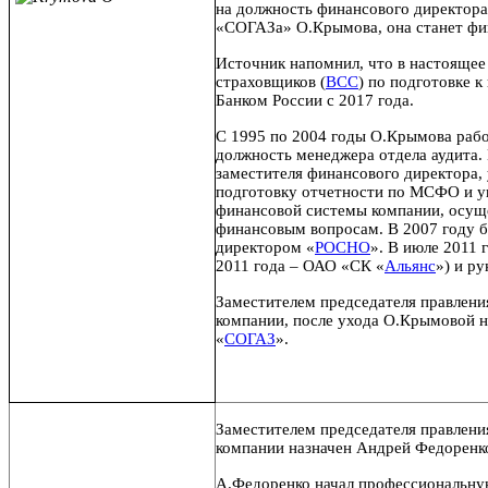
на должность финансового директор
«СОГАЗа» О.Крымова, она станет фи
Источник напомнил, что в настоящее
страховщиков (
ВСС
) по подготовке 
Банком России с 2017 года.
С 1995 по 2004 годы О.Крымова работ
должность менеджера отдела аудита. 
заместителя финансового директора,
подготовку отчетности по МСФО и уп
финансовой системы компании, осущ
финансовым вопросам. В 2007 году б
директором «
РОСНО
». В июле 2011 
2011 года – ОАО «СК «
Альянс
») и р
Заместителем председателя правлени
компании, после ухода О.Крымовой н
«
СОГАЗ
».
Заместителем председателя правлени
компании назначен Андрей Федоренко
А.Федоренко начал профессиональную