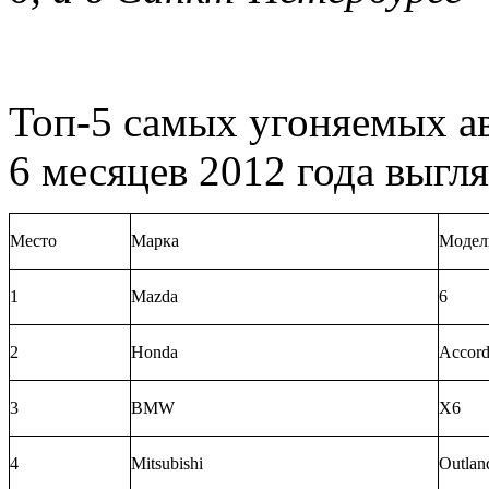
Топ-5 самых угоняемых а
6 месяцев 2012 года выгл
Место
Марка
Модел
1
Mazda
6
2
Honda
Accor
3
BMW
X6
4
Mitsubishi
Outlan