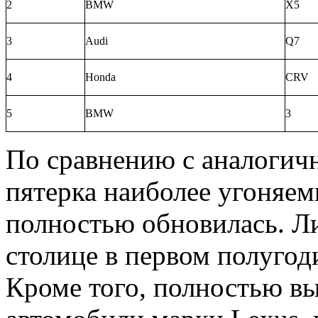
2
BMW
Х
5
3
Audi
Q7
4
Honda
CRV
5
BMW
3
По сравнению с аналогич
пятерка наиболее угоняе
полностью обновилась. Ли
столице в первом полугод
Кроме того, полностью вы