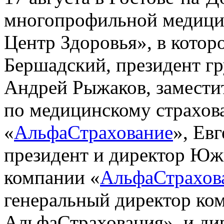
многопрофильной медици
Центр Здоровья», в котор
Бершадский, президент г
Андрей Рыжаков, заместит
по медицинскому страхо
«
АльфаСтрахование
», Ев
президент и директор Юж
компании «
АльфаСтрахов
генеральный директор к
АльфаСтрахования», и ди