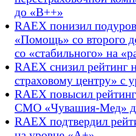
до «B++»
RAEX понизил подуров
«Помощь» со второго до
со «стабильного» на «
RAEX снизил рейтинг 
страховому центру» с 
RAEX повысил рейтинг 
СМО «Чувашия-Мед» д
RAEX подтвердил рей
на уровне «А+»